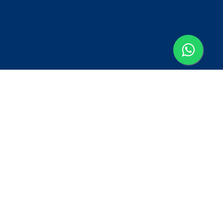
Onde estamos
Rua Presidente Bernardes, 167
Freguesia do Ó - São Paulo - SP
CEP: 02757-000
serviços